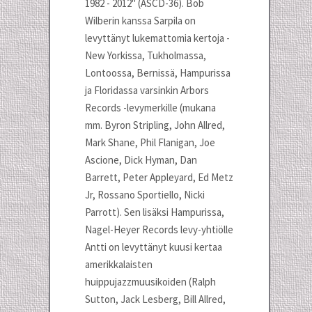
1982 - 2012" (ASCD-36). Bob
Wilberin kanssa Sarpila on
levyttänyt lukemattomia kertoja -
New Yorkissa, Tukholmassa,
Lontoossa, Bernissä, Hampurissa
ja Floridassa varsinkin Arbors
Records -levymerkille (mukana
mm. Byron Stripling, John Allred,
Mark Shane, Phil Flanigan, Joe
Ascione, Dick Hyman, Dan
Barrett, Peter Appleyard, Ed Metz
Jr, Rossano Sportiello, Nicki
Parrott). Sen lisäksi Hampurissa,
Nagel-Heyer Records levy-yhtiölle
Antti on levyttänyt kuusi kertaa
amerikkalaisten
huippujazzmuusikoiden (Ralph
Sutton, Jack Lesberg, Bill Allred,