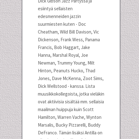
Dick Gibson Jazz Partyssa ja
esiintyä sellaisten
edesmenneiden jazzin
suurmiesten kuten - Doc
Cheatham, Wild Bill Davison, Vic
Dickenson, Frank Wess, Panama
Francis, Bob Haggart, Jake
Hanna, Marshal Royal, Joe
Newman, Trummy Young, Milt
Hinton, Peanuts Hucko, Thad
Jones, Dave McKenna, Zoot Sims,
Dick Wellstood - kanssa. Lista
muusikkokollegoista, jotka vieläkin
ovat aktiivisia sisältää mm. sellaisia
maailman huippuja kuin Scott
Hamilton, Warren Vache, Wynton
Marsalis, Bucky Pizzarelli, Buddy
DeFranco. Tämän lisäksi Antilla on