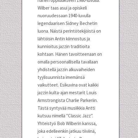
hänen oppilaakseen 1980-luvulla.
Wilber taas asui ja opiskeli
nuoruudessaan 1940-luvulla
legendaarisen Sidney Bechetin
luona. Näistä perintötekijöistä on
lähtöisin Antin kiinnostus ja
kunnioitus jazzin traditioita
kohtaan. Hänen tavoitteenaan on
omalla persoonallisella tavallaan
yhdistellä jazzin alkuvaiheiden
tyylisuunnista imemänsä
vaikutteet. Esikuvina ovat kaikki
jazzin kulta-ajan mestarit Louis
Armstrongista Charlie Parkeriin.
Tästä syntyvää musiikkia Antti
kutsuu nimellä "Classic Jazz".
Yhteistyö Bob Wilberin kanssa,
joka edelleenkin jatkuu tiiviinä,